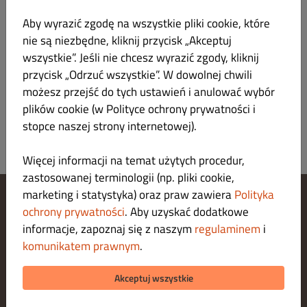
VỊT CUỐN
58.00 zł
Aby wyrazić zgodę na wszystkie pliki cookie, które
nie są niezbędne, kliknij przycisk „Akceptuj
Kaczka, ogórek, kolendra*, mango, bazylia* , sos*
wszystkie”. Jeśli nie chcesz wyrazić zgody, kliknij
Hoisin
przycisk „Odrzuć wszystkie”. W dowolnej chwili
możesz przejść do tych ustawień i anulować wybór
plików cookie (w Polityce ochrony prywatności i
stopce naszej strony internetowej).
Więcej informacji na temat użytych procedur,
zastosowanej terminologii (np. pliki cookie,
marketing i statystyka) oraz praw zawiera
Polityka
ochrony prywatności
. Aby uzyskać dodatkowe
Zarządzaj ustawieniami cookies
informacje, zapoznaj się z naszym
regulaminem
i
Skontaktuj się z nami
Polityka ochrony prywatności
komunikatem prawnym
.
Regulamin
Legal notice
Akceptuj wszystkie
O nas