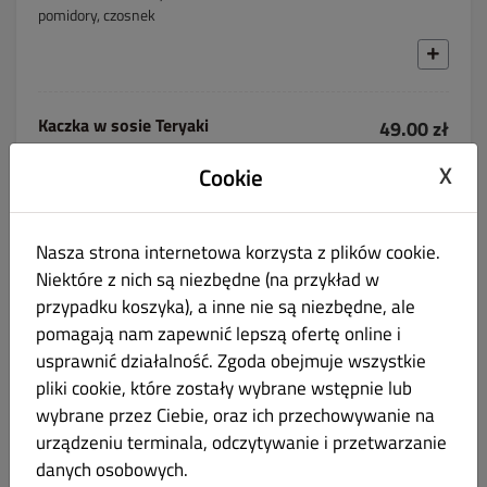
pomidory, czosnek
Kaczka w sosie Teryaki
49.00 zł
X
Cookie
Kaczka w delikatnej panierce podana z kapustą pekińską,
cebula, marchew, kiełki, por*, cukinia, posypany sezam*, mąka
pszenna*
Nasza strona internetowa korzysta z plików cookie.
Niektóre z nich są niezbędne (na przykład w
przypadku koszyka), a inne nie są niezbędne, ale
pomagają nam zapewnić lepszą ofertę online i
Kaczka w sosie pieprzowym
55.00 zł
usprawnić działalność. Zgoda obejmuje wszystkie
pliki cookie, które zostały wybrane wstępnie lub
Kaczka w sosie pieprzowym, cebula, papryka.
wybrane przez Ciebie, oraz ich przechowywanie na
urządzeniu terminala, odczytywanie i przetwarzanie
danych osobowych.