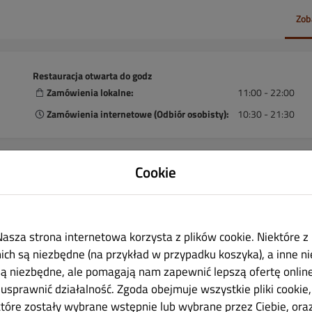
Zob
Restauracja otwarta do godz
Zamówienia lokalne:
11:00 - 22:00
Zamówienia internetowe (Odbiór osobisty):
10:30 - 21:30
Cookie
t(-y).
Nasza strona internetowa korzysta z plików cookie. Niektóre z
nich są niezbędne (na przykład w przypadku koszyka), a inne ni
są niezbędne, ale pomagają nam zapewnić lepszą ofertę onlin
rgeny
i usprawnić działalność. Zgoda obejmuje wszystkie pliki cookie,
które zostały wybrane wstępnie lub wybrane przez Ciebie, ora