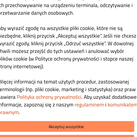
ich przechowywanie na urządzeniu terminala, odczytywanie i
 Smażone
Dania na parze
Spring Rolls
Zupy
Sałatki
Da
przetwarzanie danych osobowych.
Aby wyrazić zgodę na wszystkie pliki cookie, które nie są
iezbędne, kliknij przycisk „Akceptuj wszystkie”. Jeśli nie chcesz
wyrazić zgody, kliknij przycisk „Odrzuć wszystkie”. W dowolnej
d rice)
35.00 zł
chwili możesz przejść do tych ustawień i anulować wybór
plików cookie (w Polityce ochrony prywatności i stopce naszej
dane z ryżem, mąka pszenna*
strony internetowej).
Więcej informacji na temat użytych procedur, zastosowanej
erminologii (np. pliki cookie, marketing i statystyka) oraz praw
36.00 zł
zawiera
Polityka ochrony prywatności
. Aby uzyskać dodatkowe
informacje, zapoznaj się z naszym
regulaminem
i
komunikate
ane z frytkami ,mąka pszenna*
prawnym
.
Akceptuj wszystkie