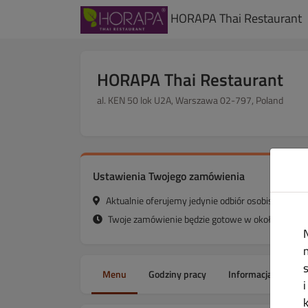
HORAPA Thai Restaurant
HORAPA Thai Restaurant
al. KEN 50 lok U2A, Warszawa 02-797, Poland
Ustawienia Twojego zamówienia
Aktualnie oferujemy jedynie odbiór osobisty.
Twoje zamówienie będzie gotowe w około 30 minu
Menu
Godziny pracy
Informacja
Ale