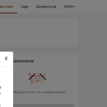
acz menu
Login
Zarejestruj się
Polish
X
Twoje zamówienie
e
Dodaj pozycje menu do swojego koszyka.
e
z